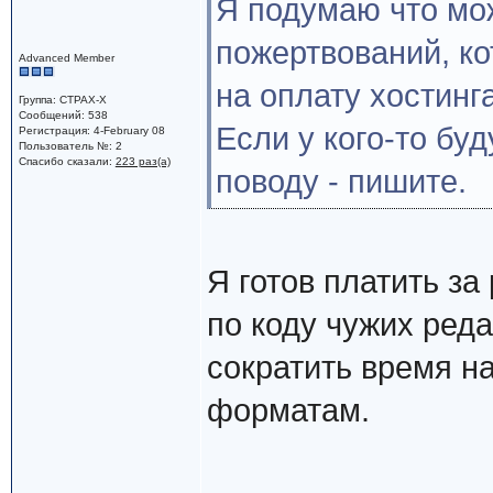
Я подумаю что мож
пожертвований, к
Advanced Member
на оплату хостинга
Группа: CTPAX-X
Сообщений: 538
Если у кого-то бу
Регистрация: 4-February 08
Пользователь №: 2
Спасибо сказали:
223 раз(а)
поводу - пишите.
Я готов платить з
по коду чужих реда
сократить время н
форматам.