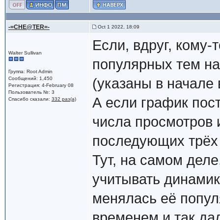
-=CHE@TER=-
Oct 1 2022, 18:09
Если, вдруг, кому-
Walter Sullivan
популярных тем на
Группа: Root Admin
Сообщений: 1,450
(указаны в начале 
Регистрация: 4-February 08
Пользователь №: 3
А если график пос
Спасибо сказали:
332 раз(а)
числа просмотров 
последующих трёх 
Тут, на самом деле
учитывать динамику
менялась её попул
временем и так да