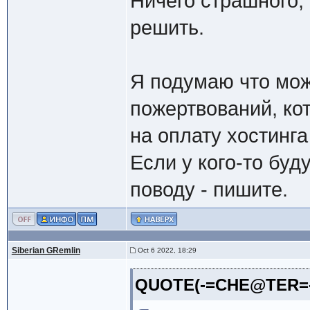
Ничего страшного, 
решить.
Я подумаю что мож
пожертвований, ко
на оплату хостинга
Если у кого-то бу
поводу - пишите.
Siberian GRemlin
Oct 6 2022, 18:29
QUOTE(-=CHE@TER=- @