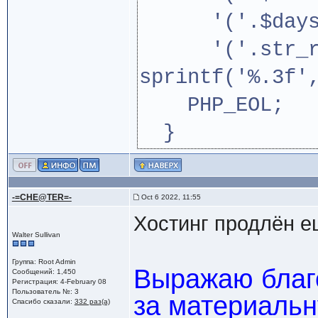
'('.$days.
'('.str_rep
sprintf('%.3f'
PHP_EOL;
}
-=CHE@TER=-
Oct 6 2022, 11:55
Хостинг продлён ещ
Walter Sullivan
Группа: Root Admin
Выражаю благ
Сообщений: 1,450
Регистрация: 4-February 08
Пользователь №: 3
за материальн
Спасибо сказали:
332 раз(а)