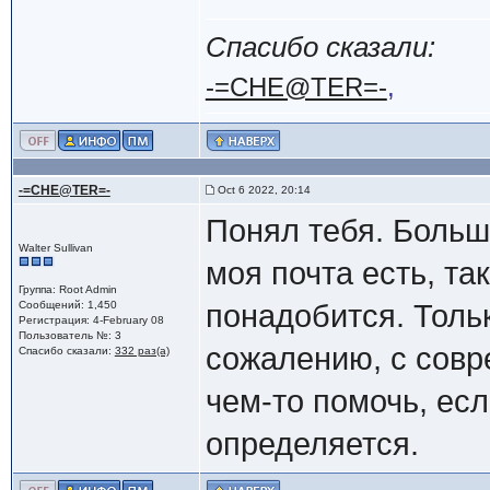
Спасибо сказали:
-=CHE@TER=-
,
-=CHE@TER=-
Oct 6 2022, 20:14
Понял тебя. Больш
Walter Sullivan
моя почта есть, та
Группа: Root Admin
Сообщений: 1,450
понадобится. Тольк
Регистрация: 4-February 08
Пользователь №: 3
сожалению, с совр
Спасибо сказали:
332 раз(а)
чем-то помочь, есл
определяется.