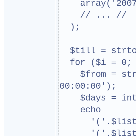
array('2007-0
// ... //
);
$till = strtot
for ($i = 0; $
$from = strto
00:00:00');
$days = intva
echo
'('.$list[$
'('.$list[$