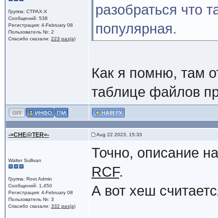
разобраться что т
Группа: CTPAX-X
Сообщений: 538
популярная.
Регистрация: 4-February 08
Пользователь №: 2
Спасибо сказали:
223 раз(а)
Как я помню, там о
таблице файлов пр
-=CHE@TER=-
Aug 22 2023, 15:33
Точно, описание на
Walter Sullivan
RCF
.
Группа: Root Admin
Сообщений: 1,450
А вот хеш считаетс
Регистрация: 4-February 08
Пользователь №: 3
Спасибо сказали:
332 раз(а)