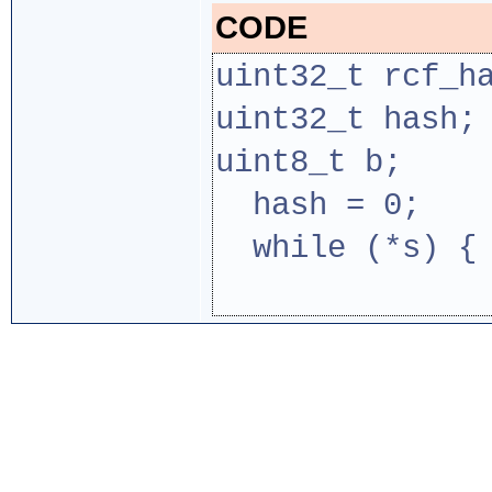
CODE
uint32_t rcf_h
uint32_t hash;
uint8_t b;
hash = 0;
while (*s) {