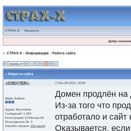
CTPAX-X
Правила
Добро пожалов
CTPAX-X
>
Информация
>
Работа сайта
8 Страниц
«
<
5
6
7
8
>
Новости сайта
-=CHE@TER=-
Feb 28 2022, 18:09
Домен продлён на д
Walter Sullivan
Из-за того что про
Группа: Root Admin
Сообщений: 1,450
отработало и сайт 
Регистрация: 4-February 08
Пользователь №: 3
Оказывается, если
Спасибо сказали:
332 раз(а)